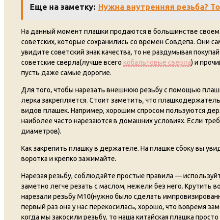
Еще на заметку:
Нужна внутренняя резьба? То
На данный момент плашки продаются в большинстве своем ки
советских, которые сохранились со времен Совдепа. Они са
увидите советский знак качества, то не раздумывая покупай
советские сверла(лучше всего
кобальтовые сверла
) и про
пусть даже самые дорогие.
Для того, чтобы нарезать внешнюю резьбу с помощью плашк
лерка закрепляется. Стоит заметить, что плашкодержатель
видов плашек. Например, хорошим спросом пользуются дер
наиболее часто нарезаются в домашних условиях. Если тр
диаметров).
Как закрепить плашку в держателе. На плашке сбоку вы уви
воротка и крепко зажимайте.
Нарезая резьбу, соблюдайте простые правила — используйт
заметно легче резать с маслом, нежели без него. Крутить 
нарезали резьбу М10(нужно было сделать импровизированны
первый раз она у нас перекосилась, хорошо, что вовремя за
когда мы закосили резьбу, то наша китайская плашка просто