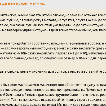
гда вам нужен метчик.
тайские, они не сказать, чтобы плохие, но заметно отличаются о
мые лучшие, отлично режут металл, не тупятся, служат очень долг
те ее, она самая лучшая. Все-таки умели раньше делать инструмен
чий металлорежущий инструмент ценятся мастерами выше, чем имп
и вам понадобится собственно плашка и специальный вороток, в
 — это универсальный инструмент, в него можно закрепить сразу 
жатели м3-м10(можно закреплять лерки от м3 до м10), небольши
ебуется больший диаметр, то следующий размер м10-м20(для леро
дите специальные углубления для болтов, в них то и вставляйте 
е бытовое масло(можно машинное), оно облегчает нагрузку на пла
вороток следует медленно, стараясь не перекашивать. Помню как-т
й болт длиной полметра), самое трудное было — это начать резь
метили. Так что при заходе выравнивайте плашку строго горизонтал
 сломалась, не выдержать нагрузки. Мы взяли советскую и она спр