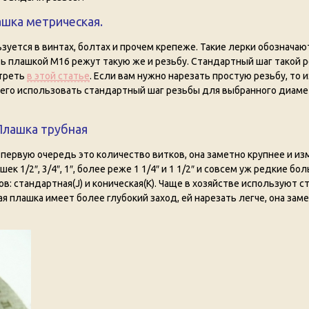
шка метрическая.
зуется в винтах, болтах и прочем крепеже. Такие лерки обозначаю
ь плашкой М16 режут такую же и резьбу. Стандартный шаг такой р
отреть
в этой статье
. Если вам нужно нарезать простую резьбу, то 
сего использовать стандартный шаг резьбы для выбранного диаме
Плашка трубная
 первую очередь это количество витков, она заметно крупнее и из
к 1/2″, 3/4″, 1″, более реже 1 1/4″ и 1 1/2″ и совсем уж редкие бо
в: стандартная(J) и коническая(К). Чаще в хозяйстве используют 
я плашка имеет более глубокий заход, ей нарезать легче, она зам