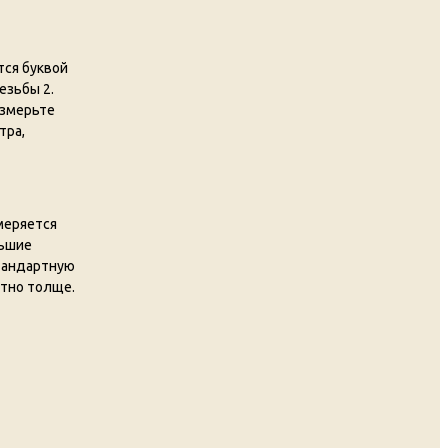
тся буквой
езьбы 2.
измерьте
тра,
меряется
льшие
стандартную
етно толще.