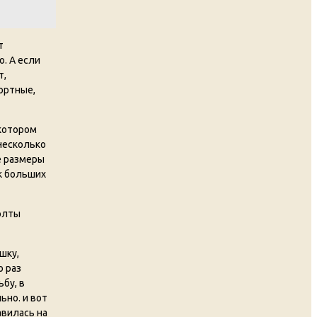
т
о. А если
т,
ортные,
 котором
несколько
е размеры
к больших
болты
шку,
о раз
бу, в
ьно. и вот
авилась на