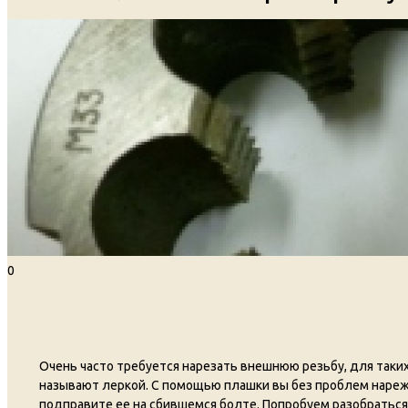
0
Очень часто требуется нарезать внешнюю резьбу, для таки
называют леркой. С помощью плашки вы без проблем нареж
подправите ее на сбившемся болте. Попробуем разобраться 