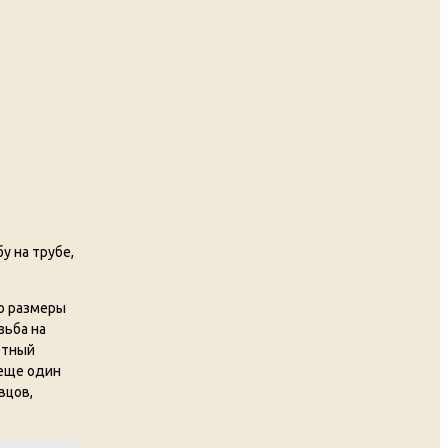
у на трубе,
ло размеры
зьба на
етный
 еще один
вцов,