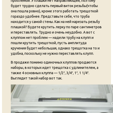
проблемой. У плашки нет направляющей, поэтому
будет трудно сделать первый виток резьбы(чтобы
она пошла ровно), кроме этого работать трещоткой
гораздо удобнее. Представьте себе, что труба
находится у самой стены. Как на ней нарезать резьбу
плашкой? Будете крутить лерку по паре сантиметров
и переставлять. Трудно и очень неудобно. А вот с
клуппом нет проблем — надели трубу на клупп и
пошли крутить трещоткой, пусть амплитуда
кручения будет небольшая, однако трещотка на то и
удобна, поскольку не нужно переставлять клупп.
В продаже помимо одиночных клуппов продаются
наборы, в которых идет трещотка с удлинителем, а
также 4 основных клуппа — 1/2″, 3/4″, 1″, 1 1/4″.
Выглядит такой набор вот так.