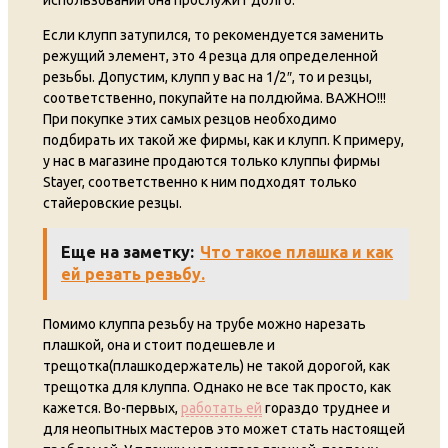
использовании она прослужит долго.
Если клупп затупился, то рекомендуется заменить
режущий элемент, это 4 резца для определенной
резьбы. Допустим, клупп у вас на 1/2″, то и резцы,
соответственно, покупайте на полдюйма. ВАЖНО!!!
При покупке этих самых резцов необходимо
подбирать их такой же фирмы, как и клупп. К примеру,
у нас в магазине продаются только клуппы фирмы
Stayer, соответственно к ним подходят только
стайеровские резцы.
Еще на заметку:
Что такое плашка и как
ей резать резьбу.
Помимо клуппа резьбу на трубе можно нарезать
плашкой, она и стоит подешевле и
трещотка(плашкодержатель) не такой дорогой, как
трещотка для клуппа. Однако не все так просто, как
кажется. Во-первых,
работать ей
гораздо труднее и
для неопытных мастеров это может стать настоящей