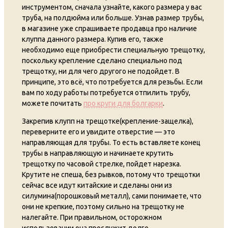
инструментом, сначала узнайте, какого размера у вас
труба, на полдюйма или больше. Узнав размер трубы,
в магазине уже спрашиваете продавца про наличие
клуппа данного размера. Купив его, также
необходимо еще приобрести специальную трещотку,
поскольку крепление сделано специально под
трещотку, ни для чего другого не подойдет. В
принципе, это всё, что потребуется для резьбы. Если
вам по ходу работы потребуется отпилить трубу,
можете почитать
про круги для болгарки
.
Закрепив клупп на трещотке(крепление-защелка),
переверните его и увидите отверстие — это
направляющая для трубы. То есть вставляете конец
трубы в направляющую и начинаете крутить
трещотку по часовой стрелке, пойдет нарезка.
Крутите не спеша, без рывков, потому что трещотки
сейчас все идут китайские и сделаны они из
силумина(порошковый металл), сами понимаете, что
они не крепкие, поэтому сильно на трещотку не
налегайте. При правильном, осторожном