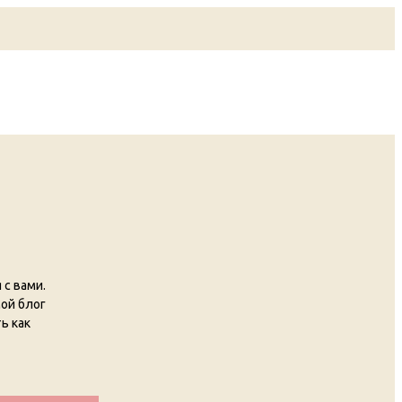
с вами.
мой блог
ь как