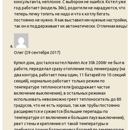
консультанта, неплохое. С выбором не ошибся. Котел уже
год работает (модель Эйс), родители не нарадуются, что
теперь печку топить не надо и что к котлу бегать
постоянно не нужно. Я как выставил им нужные настройки,
так он и поддерживает их автоматически. Отличная вещь!
Олег
(
29 сентября 2017
)
Купил дом, достался котел Navien Ace 30k 2008г не был в
работе, переделал сразу отопление под ленинградку (на
два контура, работает пока один, 11 батарей по 10 секций
секций), нормально работает только режим по
температуре теплоносителя (раздражает частое
включение выключение), в остальных режимах
использовать невозможно греет теплоноситель до 80
градусов, что не есть хорошо, так как трубы постоянно
расширяются и сужаются (большие перепады по
температуре от включения и больших пауз выключения),
рвет стены и крепления от такой температуры и
требуется точная балансировка батарей по температуре.