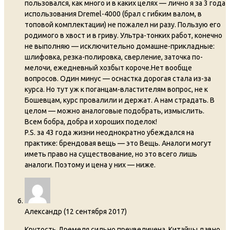
пользовался, как много и в каких целях — лично я за 3 года
использования Dremel-4000 (брал с гибким валом, в
топовой комплектации) не пожалел ни разу. Пользую его
родимого в хвост и в гриву. Ультра-тонких работ, конечно
не выполняю — исключительно домашне-прикладные:
шлифовка, резка-полировка, сверление, заточка по-
мелочи, ежедневный хозбыт короче.Нет вообще
вопросов. Один минус — оснастка дорогая стала из-за
курса. Но тут уж к поганцам-властителям вопрос, не к
Бошевцам, курс провалили и держат. А нам страдать. В
целом — можно аналоговые подобрать, измыслить.
Всем бобра, добра и хороших поделок!
P.S. за 43 года жизни неоднократно убеждался на
практике: брендовая вещь — это Вещь. Аналоги могут
иметь право на существование, но это всего лишь
аналоги. Поэтому и цена у них — ниже.
Александр
(
12 сентября 2017
)
Крутость Дремеля сильно преувеличена. Китайцы давно