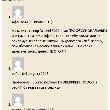
Афанасий
(
28 июля 2015
)
А с каких это пор Dremel 3000 стал ПРОФЕССИОНАЛЬНЫМ
инстументом???!!! Аффтар, сколько тебе заплатили за
рекламу? Некоторые «китайцы» кроют его как бык овцу,
при абсолютно несопоставимой цене…. Не стоит
дремель своих денег, НЕ СТОИТ!
opPpa
(
24 августа 2015
)
Проверено …. Ужас полный! ПРОВЕРРРЕНННООО! Не
бериТ. Стачивается в секунду
Алексей
(
20 октября 2015
)