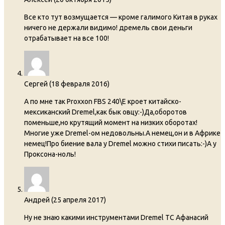
Все кто тут возмущается — кроме галимого Китая в руках
ничего не держали видимо! дремель свои деньги
отрабатывает на все 100!
Сергей
(
18 февраля 2016
)
А по мне так Proxxon FBS 240\E кроет китайско-
мексиканский Dremel,как бык овцу:-)Да,оборотов
поменьше,но крутящий момент на низких оборотах!
Многие уже Dremel-ом недовольны.А немец,он и в Африке
немец!Про биение вала у Dremel можно стихи писать:-)А у
Проксона-ноль!
Андрей
(
25 апреля 2017
)
Ну не знаю какими инструментами Dremel ТС Афанасий