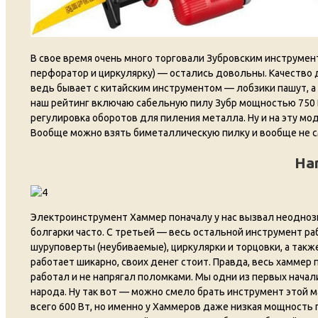
В свое время очень много торговали Зубровским инструменто
перфоратор и циркулярку) — остались довольны. Качество д
ведь бывает с китайским инструментом — лобзики пашут, а д
наш рейтинг включаю сабельную пилу Зубр мощностью 750 Вт.
регулировка оборотов для пиления металла. Ну и на эту мо
Вообще можно взять биметаллическую пилку и вообще не см
Ha
Электроинструмент Хаммер поначалу у нас вызвал неодноз
болгарки часто. С третьей — весь остальной инструмент ра
шуруповерты (неубиваемые), циркулярки и торцовки, а так
работает шикарно, своих денег стоит. Правда, весь хаммер
работал и не напрягал поломками. Мы одни из первых нача
народа. Ну так вот — можно смело брать инструмент этой м
всего 600 Вт, но именно у Хаммеров даже низкая мощность п