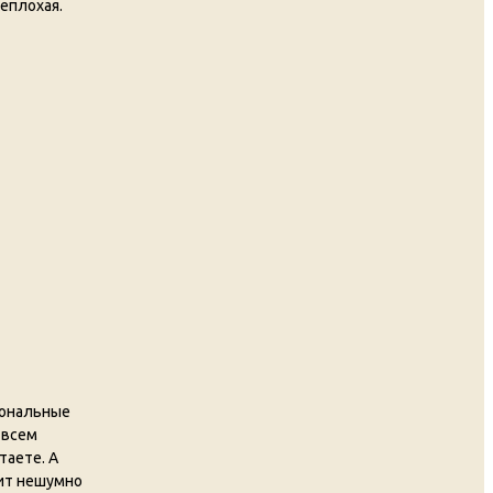
неплохая.
иональные
 всем
таете. А
лит нешумно