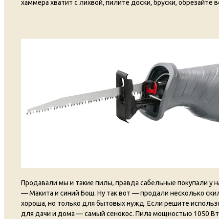
хаммера хватит с лихвой, пилите доски, бруски, обрезайте 
Продавали мы и такие пилы, правда сабельные покупали у
— Макита и синий Бош. Ну так вот — продали несколько ски
хороша, но только для бытовых нужд. Если решите использов
для дачи и дома — самый сенокос. Пила мощностью 1050 Вт, 