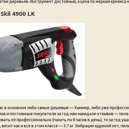
ветки деревьев. Инструмент достойный, а цена по меркам кризиса 
Skil 4900 LK
 нас в основном либо самые дешевые — Хаммер, либо уже професс
лов и постоянные покупатели за год нам накидали отзывов — пила
ать её профессионально (пахать по 8 часов в день), то за год уша
весит как и все в этом классе — 3.7 кг. Вибрации ядреной нет, пи