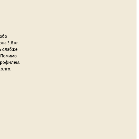
собо
а 3.8 кг.
ь слабже
. Помимо
профилем.
олго.