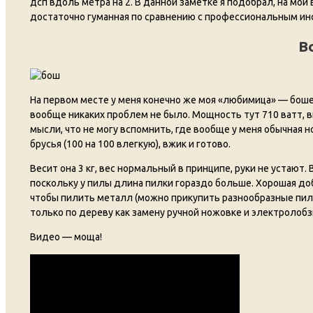
дсп вдоль метра на 2. В данной заметке я подобрал, на мой
достаточно гуманная по сравнению с профессиональным ин
B
На первом месте у меня конечно же моя «любимица» — бошевс
вообще никаких проблем не было. Мощность тут 710 ватт, в
мысли, что не могу вспомнить, где вообще у меня обычная н
брусья (100 на 100 влегкую), вжик и готово.
Весит она 3 кг, вес нормальный в принципе, руки не устают.
поскольку у пилы длина пилки гораздо больше. Хорошая до
чтобы пилить металл (можно прикупить разнообразные пилк
только по дереву как замену ручной ножовке и электролобз
Видео — моща!