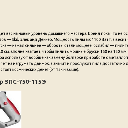
ет вас на новый уровень домашнего мастера. Бренд пока что не о
в — Skil, Блек анд Деккер. Мощность пилы аж 1100 Ватт, а весит он
пуска — нажал сильнее — обороты стали мощнее, ослабил — пилит
20 см, вполне хватает, чтобы пилить мощные бруски 150 на 150 мм
ра используют вообще как замену болгарке при работе с металло
ет на нагружать движок, а значит и прослужит пила достаточно д
тоят космических денег (от 15к и выше).
р ЗПС-750-115Э