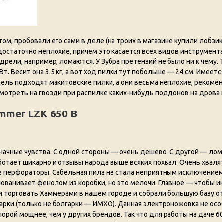
м, пробовали его сами в деле (на троих в магазине купили лобзик
остаточно неплохие, причем это касается всех видов инструмента.
рели, например, ломаются. У Зубра претензий не было ни к чему. Т
 Весит она 3.5 кг, а вот ход пилки тут побольше — 24 см. Имеетс
дель подходят макитовские пилки, а они весьма неплохие, рекоме
отреть на гвозди при распилке каких-нибудь поддонов на дрова и
mmer LZK 650 B
начные чувства. С одной стороны — очень дешево. С другой — ло
ботает шикарно и отзывы народа выше всяких похвал. Очень хваля
же перфораторы. Сабельная пила не стала неприятным исключение
 пованивает фенолом из коробки, но это мелочи. Главное — чтобы 
ли торговать Хаммерами в нашем городе и собрали большую базу 
арки (только не болгарки — ИМХО). Данная электроножовка не осо
орой мощнее, чем у других брендов. Так что для работы на даче 6