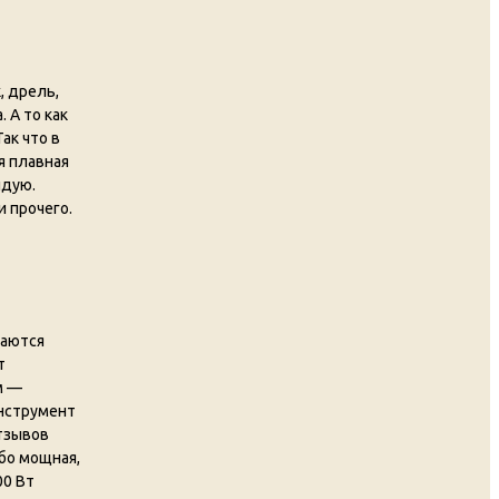
, дрель,
 А то как
ак что в
я плавная
ндую.
 прочего.
маются
т
м —
инструмент
отзывов
бо мощная,
00 Вт