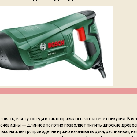
овать, взял у соседа и так понравилось, что и себе прикупил. Взя
и очевидны — длинное полотно позволяет пилить широкие древе
лько на электроприводе, не нужно накачивать руки, распиливая, на