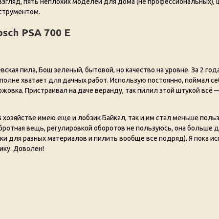
 взгляд, пять неплохих моделей для дома (не профессиональных), 
струментом.
osch PSA 700 E
кая пила, Бош зеленый, бытовой, но качество на уровне. За 2 год
полне хватает для дачных работ. Использую постоянно, поймал се
ожовка. Пристраивал на даче веранду, так пилил этой штукой всё 
 В хозяйстве имею еще и лобзик Байкал, так и им стал меньше поль
бротная вещь, регулировкой оборотов не пользуюсь, она больше д
и для разных материалов и пилить вообще все подряд). Я пока и
ику. Доволен!