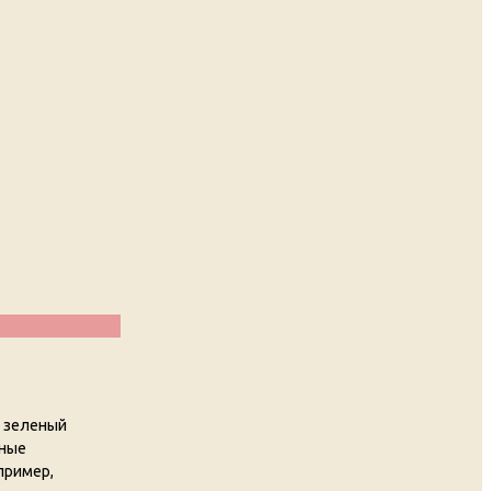
л зеленый
сные
пример,