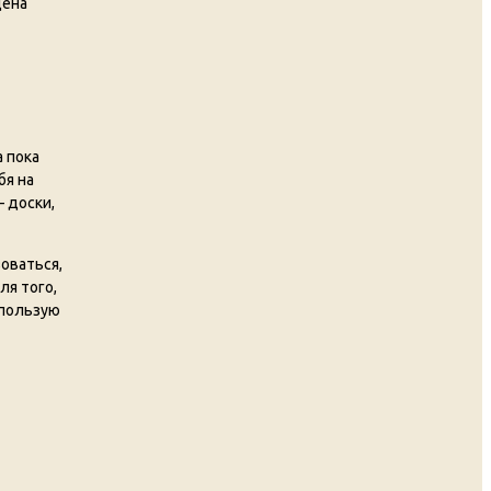
цена
а пока
бя на
— доски,
зоваться,
ля того,
спользую